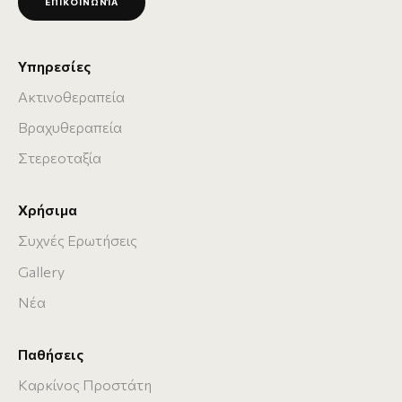
ΕΠΙΚΟΙΝΩΝΊΑ
Υπηρεσίες
Ακτινοθεραπεία
Βραχυθεραπεία
Στερεοταξία
Χρήσιμα
Συχνές Ερωτήσεις
Gallery
Νέα
Παθήσεις
Καρκίνος Προστάτη